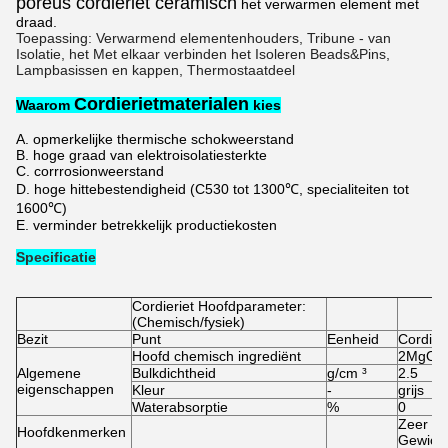
poreus cordieriet ceramisch
het verwarmen element met
draad.
Toepassing: Verwarmend elementenhouders, Tribune - van
Isolatie, het Met elkaar verbinden het Isoleren Beads&Pins,
Lampbasissen en kappen, Thermostaatdeel
Cordierietmaterialen
Waarom
kies
A. opmerkelijke thermische schokweerstand
B. hoge graad van elektroisolatiesterkte
C. corrrosionweerstand
D. hoge hittebestendigheid (C530 tot 1300℃, specialiteiten tot
1600℃)
E. verminder betrekkelijk productiekosten
Specificatie
Cordieriet Hoofdparameter:
(Chemisch/fysiek)
Bezit
Punt
Eenheid
Cordieri
Hoofd chemisch ingrediënt
2MgO, 
Algemene
Bulkdichtheid
g/cm ³
2.5
eigenschappen
Kleur
-
grijs
Waterabsorptie
%
0
Zeer la
Hoofdkenmerken
Gewich