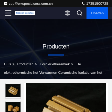
zpp@wxspecialcera.com.cn
17351500728
Chatten
Producten
Huis
>
Producten
>
Cordierietkeramiek
>
De
elektrothermische het Verwarmen Ceramische Isolatie van het
Delencordieriet voor Bobbin Heater Core