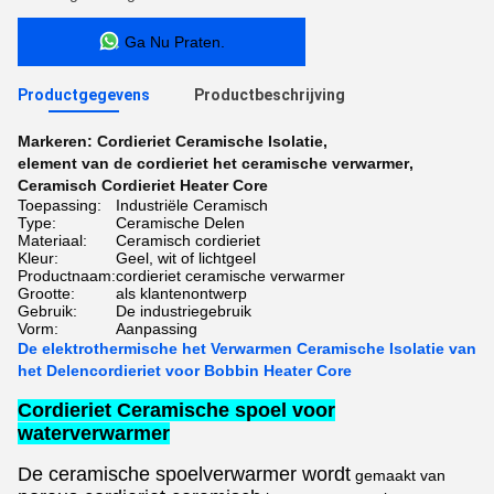
Ga Nu Praten.
Productgegevens
Productbeschrijving
Markeren:
Cordieriet Ceramische Isolatie
,
element van de cordieriet het ceramische verwarmer
,
Ceramisch Cordieriet Heater Core
Toepassing:
Industriële Ceramisch
Type:
Ceramische Delen
Materiaal:
Ceramisch cordieriet
Kleur:
Geel, wit of lichtgeel
Productnaam:
cordieriet ceramische verwarmer
Grootte:
als klantenontwerp
Gebruik:
De industriegebruik
Vorm:
Aanpassing
De elektrothermische het Verwarmen Ceramische Isolatie van
het Delencordieriet voor Bobbin Heater Core
Cordieriet Ceramische spoel voor
waterverwarmer
De ceramische spoelverwarmer wordt
gemaakt van