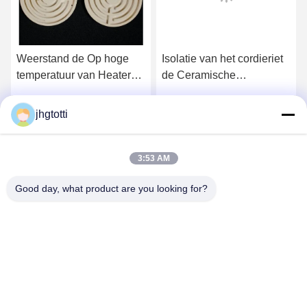
Weerstand de Op hoge
Isolatie van het cordieriet
temperatuur van Heater
de Ceramische
Elements Cordierite
Thermokoppel voor
Ceramics Insulators
Lassennagels met Goede
jhgtotti
Ga Nu Praten.
Ga Nu Praten.
n
Corrosie
3:53 AM
Good day, what product are you looking for?
Wuxi Special Ceramic Electrical Co.,Ltd
zpp@wxspecialcera.com.cn
17351500728