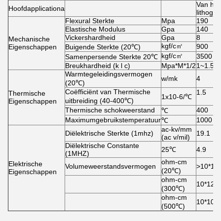
Van het
Hoofdapplicationa
lithogr
Flexural Sterkte
Mpa
190
Elastische Modulus
Gpa
140
Vickershardheid
Gpa
8
Mechanische
kgf/c㎡
900
Eigenschappen
Buigende Sterkte (20℃)
kgf/c㎡
3500
Samenpersende Sterkte 20℃
Breukhardheid (k l c)
Mpa*M*1/2
1~1.5
Warmtegeleidingsvermogen
w/mk
4
(20℃)
Coëfficiënt van Thermische
1.5
Thermische
1x10-6/℃
uitbreiding (40-400℃)
Eigenschappen
Thermische schokweerstand
400
℃
Maximumgebruikstemperatuur
1000
℃
ac-kv/mm
Diëlektrische Sterkte (1mhz)
19.1
(ac v/mil)
Diëlektrische Constante
25℃
4.9
(1MHZ)
ohm-cm
Elektrische
Volumeweerstandsvermogen
>10*14
(20℃)
Eigenschappen
ohm-cm
10*12
(300℃)
ohm-cm
10*10
(500℃)