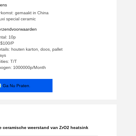
he Substraat Hoge Hardheid
vens
rkomst: gemaakt in China
xi special ceramic
verzendvoorwaarden
ntal: 10p
s$100/P
ails: houten karton, doos, pallet
days
ties: T/T
mogen: 1000000p/Month
Ga Nu Praten.
e ceramische weerstand van ZrO2 heatsink