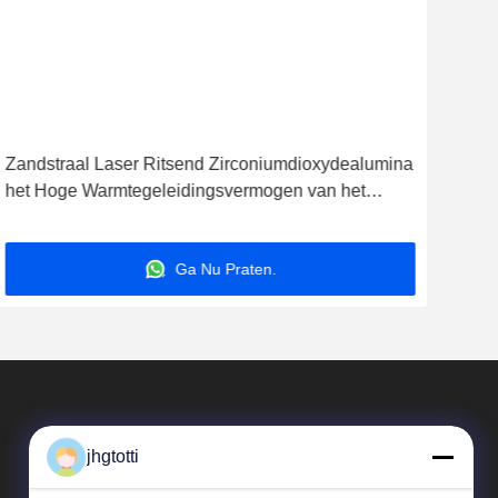
Zandstraal Laser Ritsend Zirconiumdioxydealumina
Las
het Hoge Warmtegeleidingsvermogen van het
Alum
Keramieksubstraat
snij
Ga Nu Praten.
jhgtotti