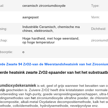
al:
ceramisch zirconiumdioxyde
Type:
aangepast
Vorm:
Industriële Ceramisch, chemische ma
sing:
Dichtheid:
chines, elektronisch,
Hoge hardheid, met hoge weerstand,
chap:
zirconiumd
op hoge temperatuur
bsorptie:
o
erde Zwarte 94 ZrO2-van de Weerstandsheatsink van het Zirconi
eerde heatsink zwarte ZrO2-spaander van het het substraa
iumdioxydekeramiek
is wit, geel of grijs wanneer het bevatten van
lijk
gescheiden is. Zuivere ZrO2 heeft drie kristalstaten onder normal
oorbereiding van high-purity, goede verspreidingseigenschappen, ultra-fi
idingsmethodes van
het
zirconiumdioxyde ultrafine poeder, de chloreri
decompositie, alkali-metal Oxydatieve decompositiemethode, kalk het
methode, colloïdemethode, hydrolysemethode, nevelpyrolyse enz.