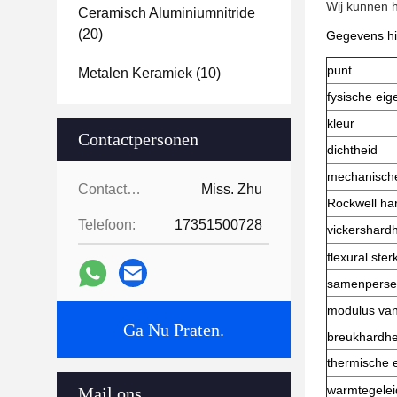
Wij kunnen 
Ceramisch Aluminiumnitride
(20)
Gegevens hi
punt
Metalen Keramiek
(10)
fysische ei
kleur
Contactpersonen
dichtheid
mechanisch
Contactpersonen:
Miss. Zhu
Rockwell ha
Telefoon:
17351500728
vickershardh
flexural ste
samenperse
modulus van 
Ga Nu Praten.
breukhardhe
thermische 
warmtegele
Mail ons.