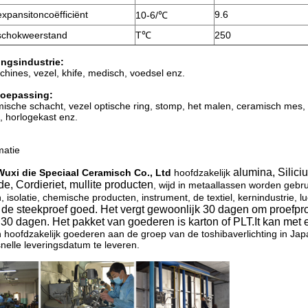
xpansitoncoëfficiënt
9.6
10-6/℃
schokweerstand
T℃
250
ngsindustrie:
hines, vezel, khife, medisch, voedsel enz.
toepassing:
mische schacht, vezel optische ring, stomp, het malen, ceramisch mes,
l, horlogekast enz.
matie
alumina, Silici
Wuxi die Speciaal Ceramisch Co., Ltd
hoofdzakelijk
de, Cordieriet, mullite producten
, wijd in metaallassen worden gebrui
 isolatie, chemische producten, instrument, de textiel, kernindustrie, l
f de steekproef goed. Het vergt gewoonlijk 30 dagen om proefp
30 dagen. Het pakket van goederen is karton of PLT.It kan met 
 hoofdzakelijk goederen aan de groep van de toshibaverlichting in Ja
snelle leveringsdatum te leveren.