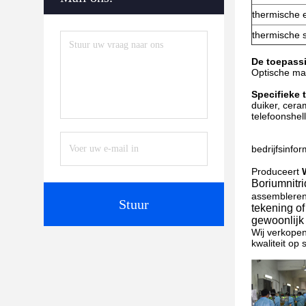
thermische e
thermische 
De toepassi
Optische mac
Specifieke 
duiker, cera
telefoonshel
bedrijfsinfor
Produceert
Boriumnitri
assembleren,
Stuur
tekening o
gewoonlijk 
Wij verkopen
kwaliteit op 