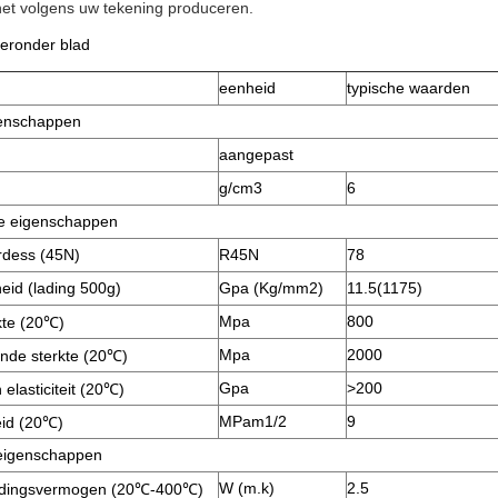
het volgens uw tekening produceren.
eronder blad
eenheid
typische waarden
genschappen
aangepast
g/cm3
6
e eigenschappen
rdess (45N)
R45N
78
eid (lading 500g)
Gpa (Kg/mm2)
11.5(1175)
Mpa
800
rkte (20℃)
Mpa
2000
nde sterkte (20℃)
Gpa
>200
elasticiteit (20℃)
MPam1/2
9
id (20℃)
eigenschappen
W (m.k)
2.5
idingsvermogen (20℃-400℃)