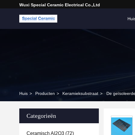
Wuxi Special Ceramic Electrical Co.,Ltd
Hui
Huis
>
Producten
>
Keramieksubstraat
>
De geïsoleerd
Categorieën
Ceramisch Al2O3
(72)