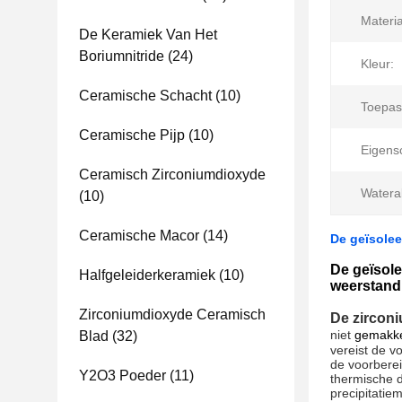
Materia
De Keramiek Van Het
Boriumnitride
(24)
Kleur:
Ceramische Schacht
(10)
Toepas
Ceramische Pijp
(10)
Eigens
Ceramisch Zirconiumdioxyde
Watera
(10)
Ceramische Macor
(14)
De geïsole
De geïsol
Halfgeleiderkeramiek
(10)
weerstand
Zirconiumdioxyde Ceramisch
De zircon
niet
gemakke
Blad
(32)
vereist de v
de voorbere
Y2O3 Poeder
(11)
thermische 
precipitatie