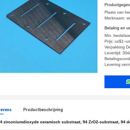
Ceramisc
Productgege
Plaats van he
Merknaam: wu
Betaling en 
Min. bestelaa
Prijs: us$1~u
Verpakking Det
Levertijd: 30
Betalingscondi
Levering ver
evens
Productbeschrijving
4 zirconiumdioxyde ceramisch substraat
,
94 ZrO2-substraat
,
94 d