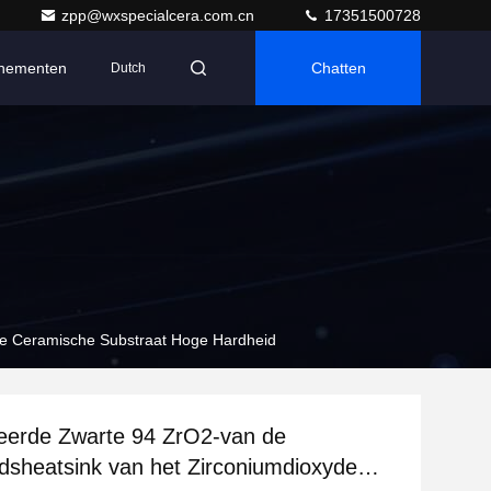
zpp@wxspecialcera.com.cn
17351500728
nementen
Chatten
Dutch
de Ceramische Substraat Hoge Hardheid
eerde Zwarte 94 ZrO2-van de
sheatsink van het Zirconiumdioxyde