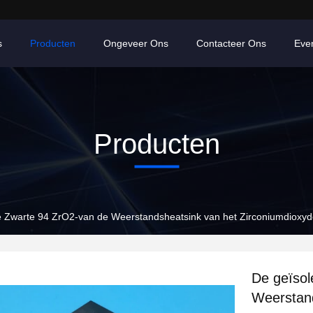
s
Producten
Ongeveer Ons
Contacteer Ons
Eve
Producten
e Zwarte 94 ZrO2-van de Weerstandsheatsink van het Zirconiumdioxy
De geïsol
Weerstand