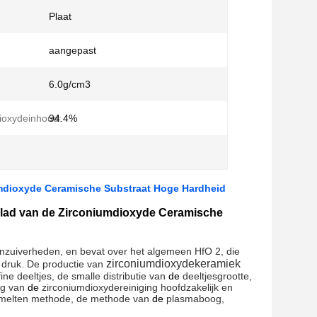
Plaat
aangepast
6.0g/cm3
ioxydeinhoud:
94.4%
umdioxyde Ceramische Substraat Hoge Hardheid
tblad van de Zirconiumdioxyde Ceramische
 onzuiverheden, en bevat over het algemeen HfO 2, die
zirconiumdioxydekeramiek
e druk. De productie van
ne deeltjes, de smalle distributie van
de
deeltjesgrootte,
ng van
de
zirconiumdioxydereiniging hoofdzakelijk en
 smelten methode, de methode van
de
plasmaboog,