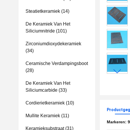
Steatietkeramiek
(14)
De Keramiek Van Het
Siliciumnitride
(101)
Zirconiumdioxydekeramiek
(34)
Ceramische Verdampingsboot
(28)
De Keramiek Van Het
Siliciumcarbide
(33)
Cordierietkeramiek
(10)
Productgeg
Mullite Keramiek
(11)
Markeren:
9
Keramieksubstraat
(31)