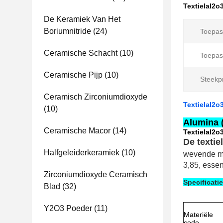
Textielal2o
De Keramiek Van Het
Boriumnitride
(24)
Toepas
Ceramische Schacht
(10)
Toepas
Ceramische Pijp
(10)
Steekp
Ceramisch Zirconiumdioxyde
Textielal2
(10)
Alumina 
Ceramische Macor
(14)
Textielal2
De texti
Halfgeleiderkeramiek
(10)
wevende m
3,85, essen
Zirconiumdioxyde Ceramisch
Specificatie
Blad
(32)
Y2O3 Poeder
(11)
Materiële
code