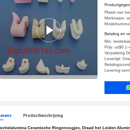
Ringenoog
Productgege
Plaats van h
Merknaam: wu
Modelnummer
Betaling en 
Min. bestelaa
Prijs: us$0.1
Verpakking Det
Levertijd: Ov
Betalingscondi
Levering ver
evens
Productbeschrijving
extielalumina Ceramische Ringenoogjes
,
Draad het Leiden Alumi