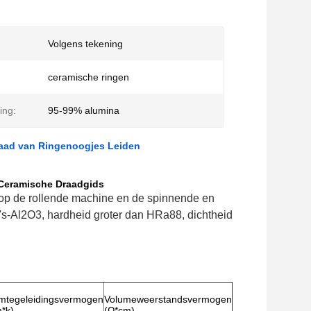
Volgens tekening
ceramische ringen
ing:
95-99% alumina
raad van Ringenoogjes Leiden
 Ceramische Draadgids
 op de rollende machine en de spinnende en
%'s-Al2O3, hardheid groter dan HRa88, dichtheid
mtegeleidingsvermogen
Volumeweerstandsvermogen
*k)
(Ω*cm)