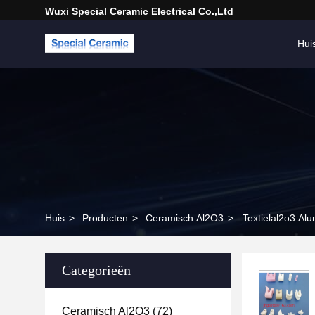
Wuxi Special Ceramic Electrical Co.,Ltd
Hui
Huis
>
Producten
>
Ceramisch Al2O3
>
Textielal2o3 Al
Categorieën
Ceramisch Al2O3
(72)