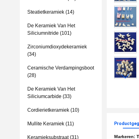
Steatietkeramiek
(14)
De Keramiek Van Het
Siliciumnitride
(101)
Zirconiumdioxydekeramiek
(34)
Ceramische Verdampingsboot
(28)
De Keramiek Van Het
Siliciumcarbide
(33)
Cordierietkeramiek
(10)
Mullite Keramiek
(11)
Productgeg
Markeren:
T
Keramieksubstraat
(31)