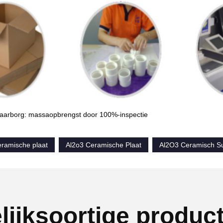
aarborg: massaopbrengst door 100%-inspectie
eramische plaat
Al2o3 Ceramische Plaat
Al2O3 Ceramisch Su
lijksoortige produc