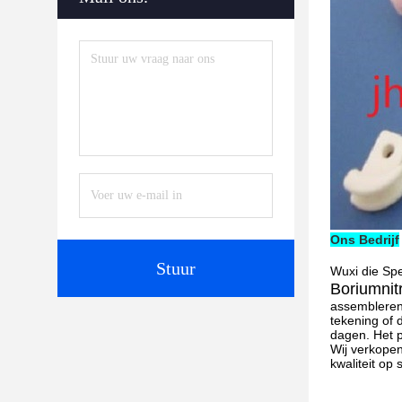
Ons Bedrijf
Stuur
Wuxi die Spe
Boriumnitr
assembleren,
tekening of 
dagen. Het p
Wij verkopen
kwaliteit op 