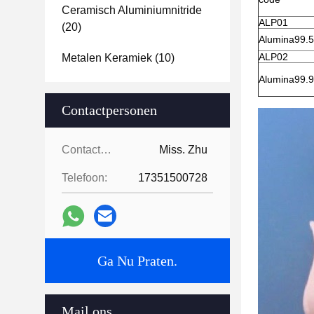
Ceramisch Aluminiumnitride
ALP01
(20)
Alumina99.
ALP02
Metalen Keramiek
(10)
Alumina99.
Contactpersonen
Contactpersonen:
Miss. Zhu
Telefoon:
17351500728
Ga Nu Praten.
Mail ons.