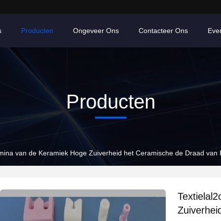
s
Producten
Ongeveer Ons
Contacteer Ons
Eve
Producten
umina van de Keramiek Hoge Zuiverheid het Ceramische de Draad van
Textielal
Zuiverhei