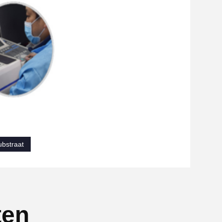
bstraat
ten