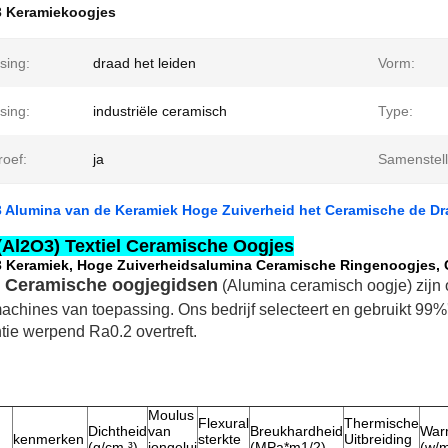
3 Keramiekoogjes
sing:
draad het leiden
Vorm:
sing:
industriële ceramisch
Type:
roef:
ja
Samenstell
o3 Alumina van de Keramiek Hoge Zuiverheid het Ceramische de D
(Al2O3) Textiel Ceramische Oogjes
o3 Keramiek, Hoge Zuiverheidsalumina Ceramische Ringenoogjes,
el Ceramische oogjegidsen
(Alumina ceramisch oogje) zijn
achines van toepassing.
Ons bedrijf selecteert en gebruikt 99
tie werpend Ra0.2 overtreft.
Moulus
Flexural
Thermische
Dichtheid
van
Breukhardheid
War
kenmerken
sterkte
Uitbreiding
(g/cm ³)
jongelui
(MPa*m1/2)
(w/m