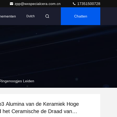
zpp@wxspecialcera.com.cn
17351500728
nementen
Chatten
Dutch
 Ringenoogjes Leiden
2o3 Alumina van de Keramiek Hoge
d het Ceramische de Draad van