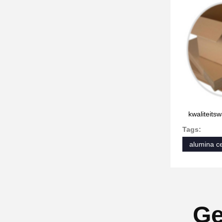
kwaliteitsw
Tags:
alumina c
Ge