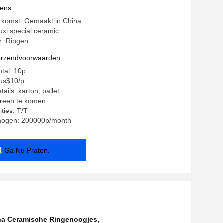
jes Leiden
vens
erkomst: Gemaakt in China
xi special ceramic
: Ringen
verzendvoorwaarden
ntal: 10p
~us$10/p
ails: karton, pallet
ereen te komen
ties: T/T
mogen: 200000p/month
Ga Nu Praten.
na Ceramische Ringenoogjes
,