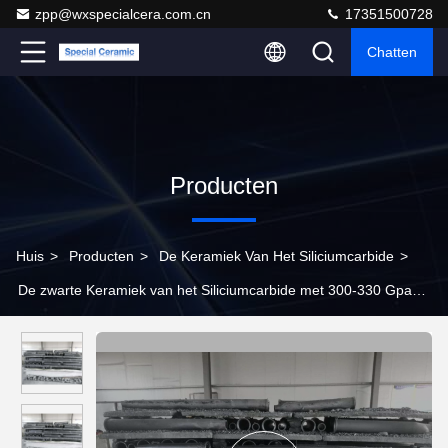
zpp@wxspecialcera.com.cn
17351500728
Chatten
Producten
Huis
>
Producten
>
De Keramiek Van Het Siliciumcarbide
>
De zwarte Keramiek van het Siliciumcarbide met 300-330 Gpa
Modulus met Elasticiteit en Dichtheid van 3.02g/Cm3