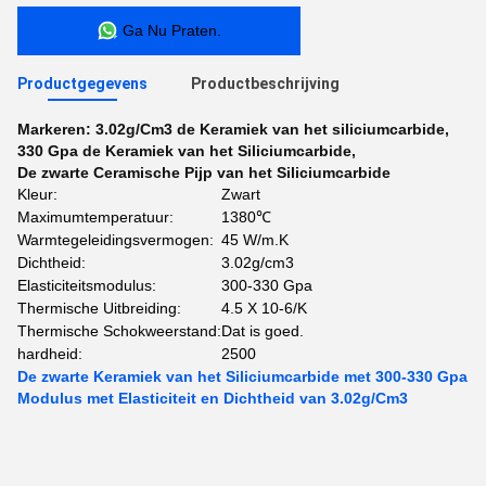
Ga Nu Praten.
Productgegevens
Productbeschrijving
Markeren:
3.02g/Cm3 de Keramiek van het siliciumcarbide
,
330 Gpa de Keramiek van het Siliciumcarbide
,
De zwarte Ceramische Pijp van het Siliciumcarbide
Kleur:
Zwart
Maximumtemperatuur:
1380℃
Warmtegeleidingsvermogen:
45 W/m.K
Dichtheid:
3.02g/cm3
Elasticiteitsmodulus:
300-330 Gpa
Thermische Uitbreiding:
4.5 X 10-6/K
Thermische Schokweerstand:
Dat is goed.
hardheid:
2500
De zwarte Keramiek van het Siliciumcarbide met 300-330 Gpa
Modulus met Elasticiteit en Dichtheid van 3.02g/Cm3