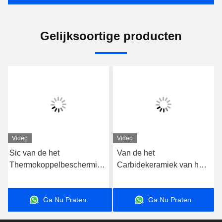
Gelijksoortige producten
Video
Video
Sic van de het
Van de het
Thermokoppelbescherming
Carbidekeramiek van het
van het Siliciumcarbide de
ovensilicium het Materiaal
Buizen Hoog
van de Producten sic
Ga Nu Praten.
Ga Nu Praten.
Warmtegeleidingsvermogen
Saggar door Stabled-Bezit