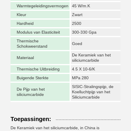
Warmtegeleidingsvermogen
45 W/m.K
Kleur
Zwart
Hardheid
2500
Modulus van Elasticiteit
300-330 Gpa
Thermische
Goed
Schokweerstand
De Keramiek van het
Materiaal
siliciumcarbide
Thermische Uitbreiding
4.5 X 10-6/K
Buigende Sterkte
MPa 280
SISIC-Stralingspijp, de
De Pijp van het
Koelluchtpijp van het
siliciumcarbide
Siliciumcarbide
Toepassingen:
De Keramiek van het siliciumcarbide, in China is