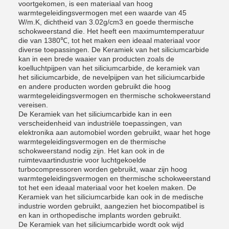
voortgekomen, is een materiaal van hoog
warmtegeleidingsvermogen met een waarde van 45
W/m.K, dichtheid van 3.02g/cm3 en goede thermische
schokweerstand die. Het heeft een maximumtemperatuur
die van 1380℃, tot het maken een ideaal materiaal voor
diverse toepassingen. De Keramiek van het siliciumcarbide
kan in een brede waaier van producten zoals de
koelluchtpijpen van het siliciumcarbide, de keramiek van
het siliciumcarbide, de nevelpijpen van het siliciumcarbide
en andere producten worden gebruikt die hoog
warmtegeleidingsvermogen en thermische schokweerstand
vereisen.
De Keramiek van het siliciumcarbide kan in een
verscheidenheid van industriële toepassingen, van
elektronika aan automobiel worden gebruikt, waar het hoge
warmtegeleidingsvermogen en de thermische
schokweerstand nodig zijn. Het kan ook in de
ruimtevaartindustrie voor luchtgekoelde
turbocompressoren worden gebruikt, waar zijn hoog
warmtegeleidingsvermogen en thermische schokweerstand
tot het een ideaal materiaal voor het koelen maken. De
Keramiek van het siliciumcarbide kan ook in de medische
industrie worden gebruikt, aangezien het biocompatibel is
en kan in orthopedische implants worden gebruikt.
De Keramiek van het siliciumcarbide wordt ook wijd