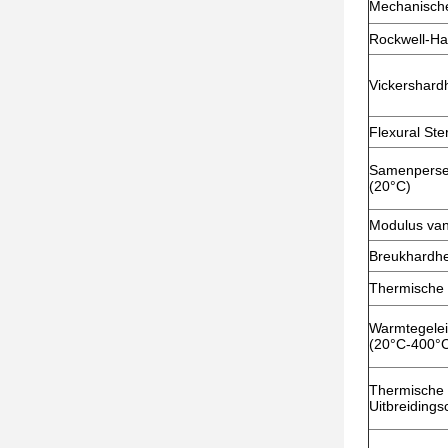
Mechanisch
Rockwell-Ha
Vickershard
Flexural Ste
Samenperse
(20°C)
Modulus van 
Breukhardhe
Thermische
Warmtegele
(20°C-400°
Thermische
Uitbreidingsc