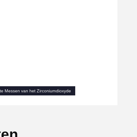
te Messen van het Zirconiumdioxyde
ten