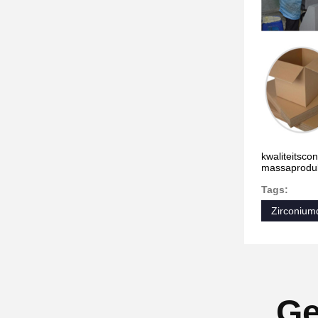
kwaliteitscon
massaproduk
Tags:
Zirconium
Ge