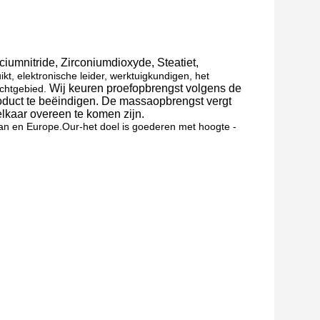
iciumnitride, Zirconiumdioxyde, Steatiet,
kt, elektronische leider, werktuigkundigen, het
Wij keuren proefopbrengst volgens de
uchtgebied.
roduct te beëindigen. De massaopbrengst vergt
elkaar overeen te komen zijn.
pan en Europe.Our-het doel is goederen met hoogte -