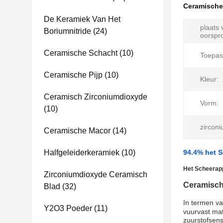
Ceramische
De Keramiek Van Het
plaats 
Boriumnitride
(24)
oorspr
Ceramische Schacht
(10)
Toepas
Ceramische Pijp
(10)
Kleur:
Ceramisch Zirconiumdioxyde
Vorm:
(10)
zircon
Ceramische Macor
(14)
Halfgeleiderkeramiek
(10)
94.4% het S
Het Scheerapp
Zirconiumdioxyde Ceramisch
Ceramisch
Blad
(32)
In termen v
Y2O3 Poeder
(11)
vuurvast ma
zuurstofsens