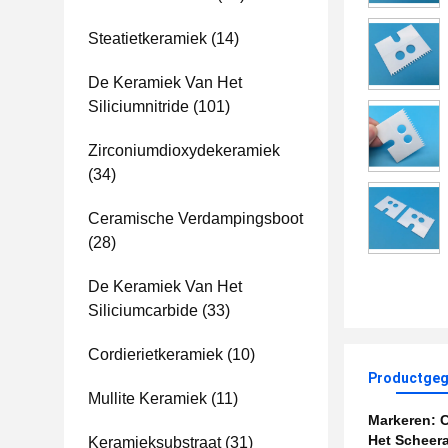
Steatietkeramiek
(14)
De Keramiek Van Het
Siliciumnitride
(101)
Zirconiumdioxydekeramiek
(34)
Ceramische Verdampingsboot
(28)
De Keramiek Van Het
Siliciumcarbide
(33)
Cordierietkeramiek
(10)
Productgeg
Mullite Keramiek
(11)
Markeren:
C
Het Scheer
Keramieksubstraat
(31)