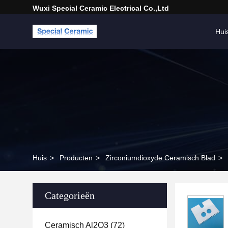
Wuxi Special Ceramic Electrical Co.,Ltd
Hui
Huis
>
Producten
>
Zirconiumdioxyde Ceramisch Blad
>
Categorieën
Ceramisch Al2O3
(72)