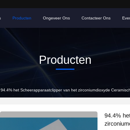
s
Producten
Ongeveer Ons
Contacteer Ons
Eve
Producten
94.4% het Scheerapparaatclipper van het zirconiumdioxyde Ceramisc
94.4% het
zirconium