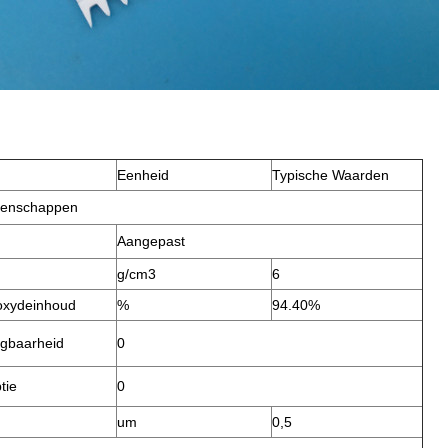
Eenheid
Typische Waarden
genschappen
Aangepast
g/cm3
6
oxydeinhoud
%
94.40%
gbaarheid
0
tie
0
um
0,5