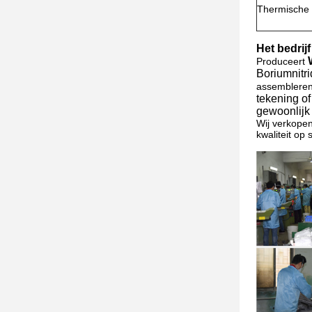
Thermische
Het bedrij
Produceert
Boriumnitri
assembleren,
tekening o
gewoonlijk 
Wij verkopen
kwaliteit op 