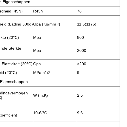
e Eigenschappen
rdheid (45N)
R45N
78
heid (Lading 500g)
Gpa (Kg/mm ²)
11.5(1175)
rkte (20°C)
Mpa
800
nde Sterkte
Mpa
2000
Elasticiteit (20°C)
Gpa
>200
id (20°C)
MPam1/2
9
 Eigenschappen
idingsvermogen
W (m.K)
2.5
C)
10-6/°C
9.6
oëfficiënt