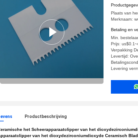
van Wahl
Productgege
Plaats van he
Merknaam: wu
Betaling en 
Min. bestelaa
Prijs: us$0.1
Verpakking Det
Levertijd: Ov
Betalingscondi
Levering ver
evens
Productbeschrijving
eramische het Scheerapparaatclipper van het dioxydezirconiumd
apparaatclipper van het dioxydezirconiumdioxyde Ceramisch Blad