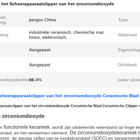
 het Scheerapparaatclipper van het zirconiumdioxyde
van
jiangsu China
Type:
ong:
industriële ceramisch, chemische mac
sing:
Materiaal:
hines, elektronisch,
Aangepast
Eigenscha
Aangepast
Dichtheid:
iumdioxydeinhoud:
94.4%
water abso
cheerapparaatclipper van het zirconiumdioxyde Ceramische Blad
araatclipper van het zirconiumdioxyde Ceramische Blad Ceramische Clipper 
 zirconiumdioxyde
:
functionele keramiek
an
, wordt zijn uitstekende weerstand op hoge te
De zirconiumdioxydekeramiek
teriaal, en het verwarmen element.
h
oren, de stevige cellen van
oxydebrandstof (SOFC) en verwarmende
de