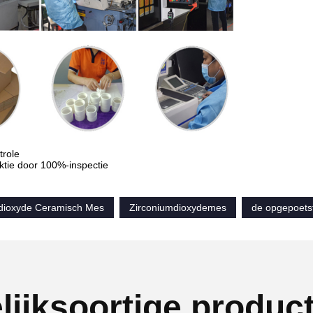
trole
tie door 100%-inspectie
dioxyde Ceramisch Mes
Zirconiumdioxydemes
de opgepoets
lijksoortige produc