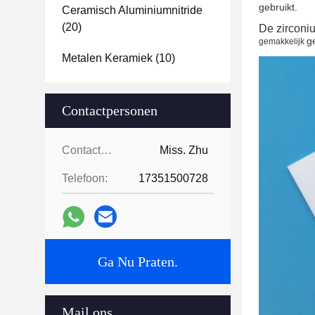
gebruikt.
Ceramisch Aluminiumnitride
(20)
De zirconi
g
gemakkelijk
Metalen Keramiek
(10)
Contactpersonen
Contactpersonen:
Miss. Zhu
Telefoon:
17351500728
Ga Nu Praten.
Mail ons.