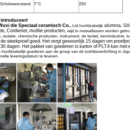
 Schokweerstand
T°C
250
f introduceert
Wuxi die Speciaal ceramisch Co.,
alumina, Sil
Ltd hoofdzakelijk
de, Cordieriet, mullite producten,
wijd in metaallassen worden gebrui
 isolatie, chemische producten, instrument, de textiel, kernindustrie, l
f de steekproef goed. Het vergt gewoonlijk 15 dagen om proefp
30 dagen. Het pakket van goederen is karton of PLT.It kan met 
 hoofdzakelijk goederen aan de groep van de toshibaverlichting in Ja
snelle leveringsdatum te leveren.