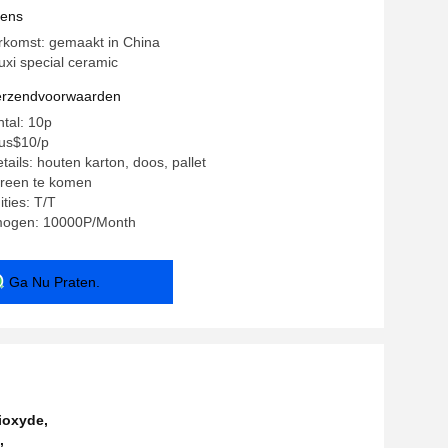
 Hogere Opdringersschaar
vens
rkomst: gemaakt in China
xi special ceramic
verzendvoorwaarden
ntal: 10p
~us$10/p
ails: houten karton, doos, pallet
ereen te komen
ties: T/T
mogen: 10000P/Month
Ga Nu Praten.
ioxyde
,
,